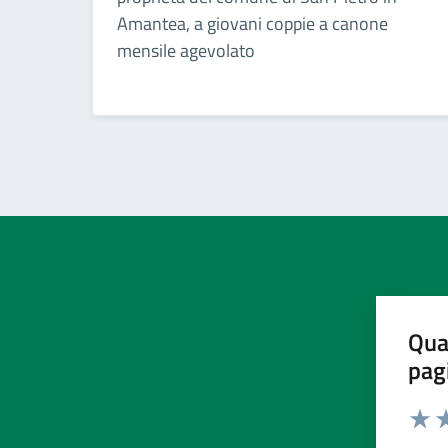
Amantea, a giovani coppie a canone
mensile agevolato
Qua
pag
Valut
Va