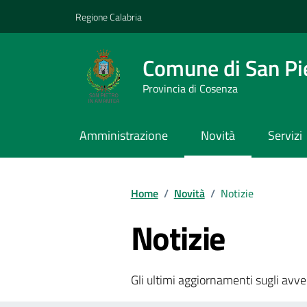
Vai ai contenuti
Vai al footer
Regione Calabria
Comune di San Pi
Provincia di Cosenza
Amministrazione
Novità
Servizi
Home
/
Novità
/
Notizie
Notizie
Gli ultimi aggiornamenti sugli avve