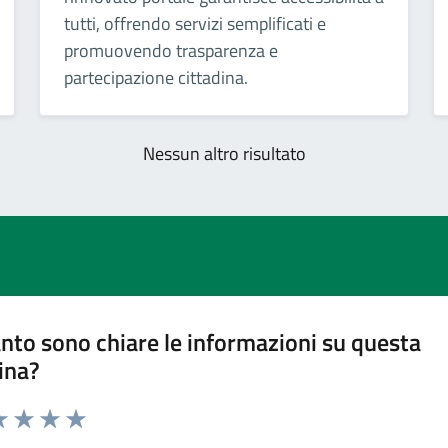
tutti, offrendo servizi semplificati e
promuovendo trasparenza e
partecipazione cittadina.
Nessun altro risultato
nto sono chiare le informazioni su questa
ina?
a 1 stelle su 5
luta 2 stelle su 5
Valuta 3 stelle su 5
Valuta 4 stelle su 5
Valuta 5 stelle su 5