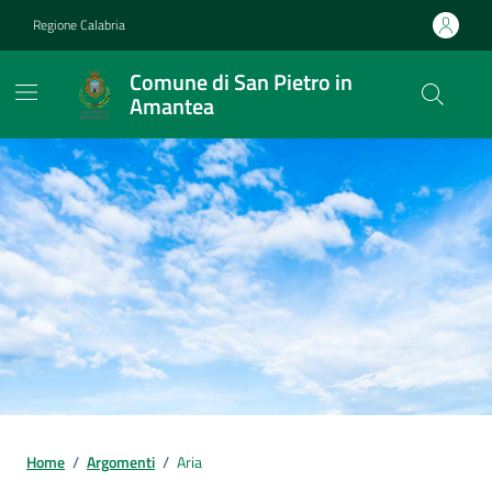
Vai ai contenuti
Vai al footer
Regione Calabria
Comune di San Pietro in
Amantea
Home
/
Argomenti
/
Aria