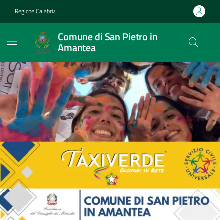
Vai ai contenuti
Vai al footer
Regione Calabria
Comune di San Pietro in
Amantea
Comune di San Pietro in A
Contenuti in evidenza