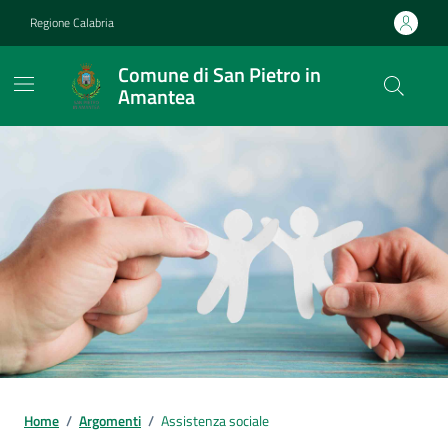
Vai ai contenuti
Vai al footer
Regione Calabria
Comune di San Pietro in
Amantea
Home
/
Argomenti
/
Assistenza sociale