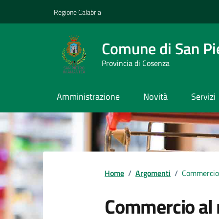
Vai ai contenuti
Vai al footer
Regione Calabria
Comune di San Pi
Provincia di Cosenza
Amministrazione
Novità
Servizi
Home
/
Argomenti
/
Commercio
Commercio al