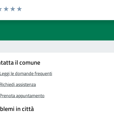
a 1 stelle su 5
luta 2 stelle su 5
Valuta 3 stelle su 5
Valuta 4 stelle su 5
Valuta 5 stelle su 5
tatta il comune
Leggi le domande frequenti
Richiedi assistenza
Prenota appuntamento
blemi in città