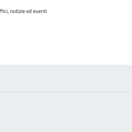
'argomento
ici, notizie ed eventi