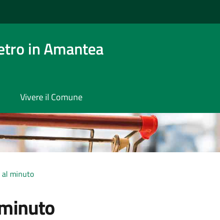
etro in Amantea
Vivere il Comune
 al minuto
 minuto