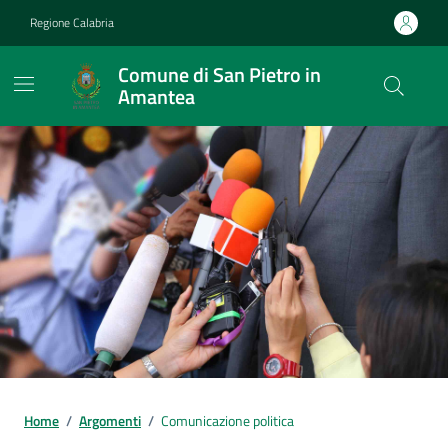
Vai ai contenuti
Vai al footer
Regione Calabria
Comune di San Pietro in
Amantea
Home
/
Argomenti
/
Comunicazione politica