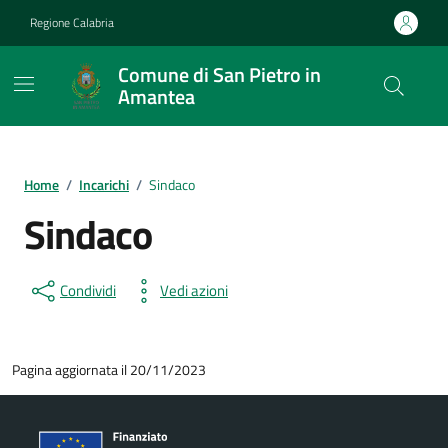
Vai ai contenuti
Vai al footer
Regione Calabria
Comune di San Pietro in
Amantea
Home
/
Incarichi
/
Sindaco
Sindaco
Condividi
Vedi azioni
Pagina aggiornata il 20/11/2023