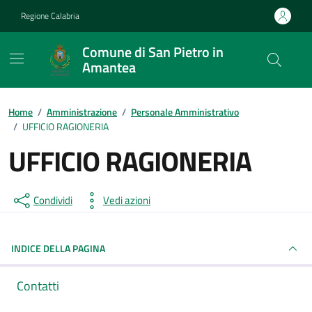
Vai ai contenuti
Vai al footer
Regione Calabria
Comune di San Pietro in
Amantea
Home
/
Amministrazione
/
Personale Amministrativo
/
UFFICIO RAGIONERIA
UFFICIO RAGIONERIA
Condividi
Vedi azioni
INDICE DELLA PAGINA
Contatti