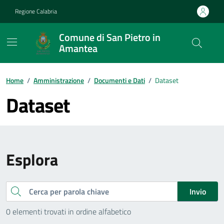
Vai ai contenuti
Vai al footer
Regione Calabria
Comune di San Pietro in
Amantea
Home
/
Amministrazione
/
Documenti e Dati
/
Dataset
Dataset
Esplora
Cerca
Invio
0 elementi trovati in ordine alfabetico